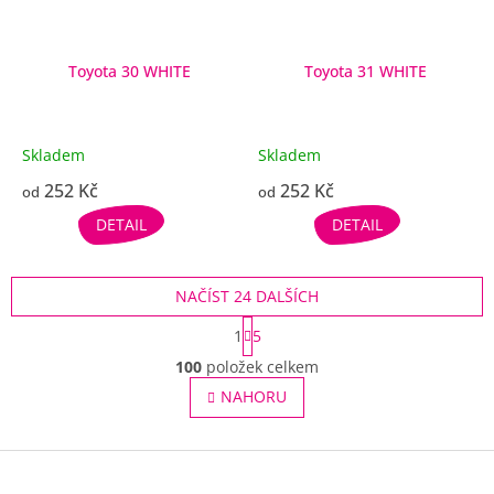
Toyota 30 WHITE
Toyota 31 WHITE
Skladem
Skladem
252 Kč
252 Kč
od
od
DETAIL
DETAIL
NAČÍST 24 DALŠÍCH
S
1
5
t
O
r
100
položek celkem
v
á
l
NAHORU
n
á
k
o
d
v
Z
a
á
c
á
n