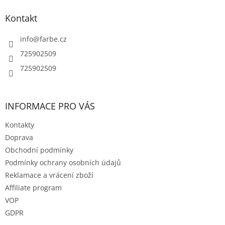
í
p
í
p
a
Kontakt
r
t
v
í
info
@
farbe.cz
k
y
725902509
v
725902509
ý
p
i
s
INFORMACE PRO VÁS
u
Kontakty
Doprava
Obchodní podmínky
Podmínky ochrany osobních údajů
Reklamace a vrácení zboží
Affiliate program
VOP
GDPR