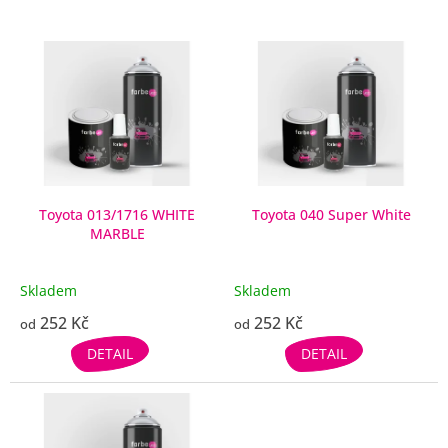
V
ý
p
i
s
p
r
o
d
Toyota 013/1716 WHITE
Toyota 040 Super White
MARBLE
u
k
t
Skladem
Skladem
ů
252 Kč
252 Kč
od
od
DETAIL
DETAIL