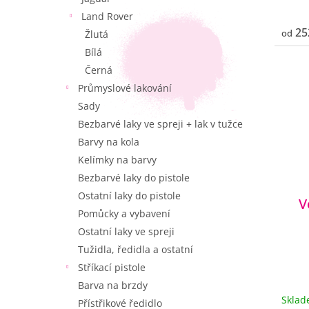
Land Rover
25
od
Žlutá
Bílá
Černá
Průmyslové lakování
Sady
Bezbarvé laky ve spreji + lak v tužce
Barvy na kola
Kelímky na barvy
Bezbarvé laky do pistole
Ostatní laky do pistole
V
Pomůcky a vybavení
Ostatní laky ve spreji
Tužidla, ředidla a ostatní
Stříkací pistole
Barva na brzdy
Skla
Přístřikové ředidlo