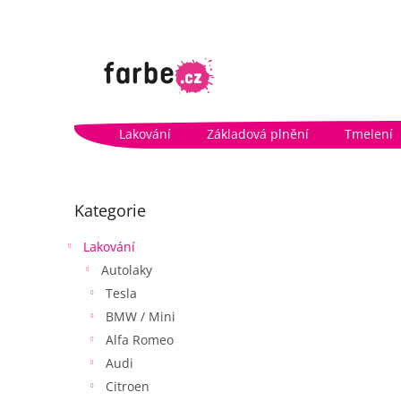
Přejít
na
obsah
Lakování
Základová plnění
Tmelení
P
o
Přeskočit
Kategorie
kategorie
s
t
Lakování
r
Autolaky
a
n
Tesla
n
BMW / Mini
í
Alfa Romeo
p
Audi
a
Citroen
n