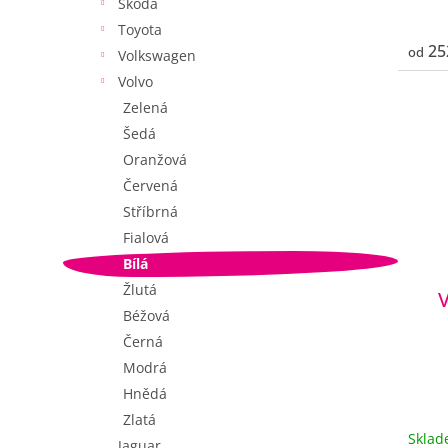
Škoda
Toyota
25
od
Volkswagen
Volvo
Zelená
Šedá
Oranžová
Červená
Stříbrná
Fialová
Bílá
Žlutá
Béžová
Černá
Modrá
Hnědá
Zlatá
Skla
Jaguar