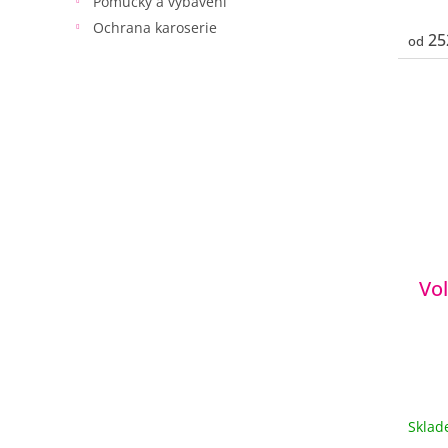
Pomůcky a vybavení
Ochrana karoserie
25
od
Vo
Skla