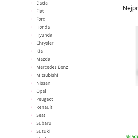
Dacia
e
Nejpr
l
Fiat
Ford
V
Honda
ý
Hyundai
p
Chrysler
i
Kia
s
p
Mazda
r
Mercedes Benz
o
Mitsubishi
d
Nissan
u
Opel
k
Peugeot
t
ů
Renault
Seat
Subaru
Suzuki
Skla