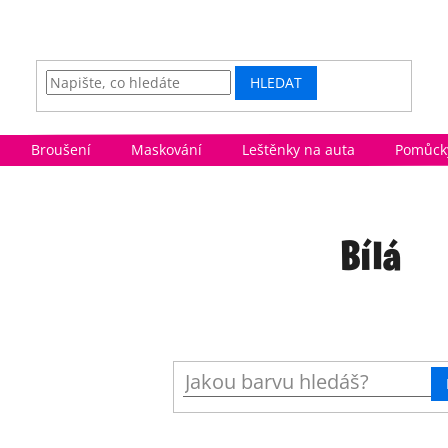
HLEDAT
Broušení
Maskování
Leštěnky na auta
Pomůcky
Bílá