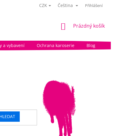
CZK
Čeština
Přihlášení
NÁKUPNÍ
Prázdný košík
KOŠÍK
 a vybavení
Ochrana karoserie
Blog
HLEDAT