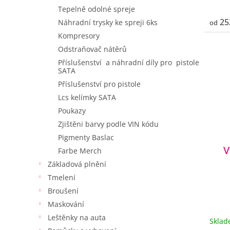
Tepelně odolné spreje
25
Náhradní trysky ke spreji 6ks
od
Kompresory
Odstraňovač nátěrů
Příslušenství a náhradní díly pro pistole
SATA
Příslušenství pro pistole
Lcs kelímky SATA
Poukazy
Zjištěni barvy podle VIN kódu
Pigmenty Baslac
V
Farbe Merch
Základová plnění
Tmelení
Broušení
Maskování
Leštěnky na auta
Skla