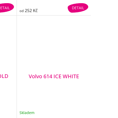
ETAIL
DETAIL
252 Kč
od
OLD
Volvo 614 ICE WHITE
Skladem