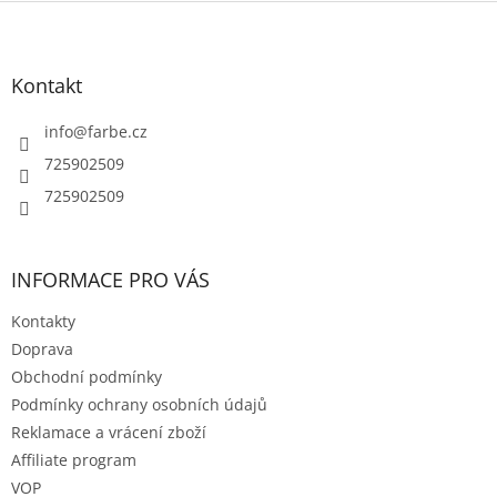
l
Z
á
á
d
p
a
a
Kontakt
c
t
í
í
info
@
farbe.cz
p
r
725902509
v
725902509
k
y
v
ý
INFORMACE PRO VÁS
p
i
Kontakty
s
u
Doprava
Obchodní podmínky
Podmínky ochrany osobních údajů
Reklamace a vrácení zboží
Affiliate program
VOP