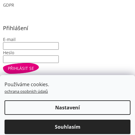
GDPR
Přihlášení
E-mail
Heslo
PŘIHLÁSIT SE
Nová registrace
Zapomenuté heslo
Používáme cookies.
ochrana osobních údajů
Vytvořil Shoptet
Nastavení
Copyright 2026
Farbe.cz
. Všechna práva vyhrazena.
Upravit
Souhlasím
nastavení cookies