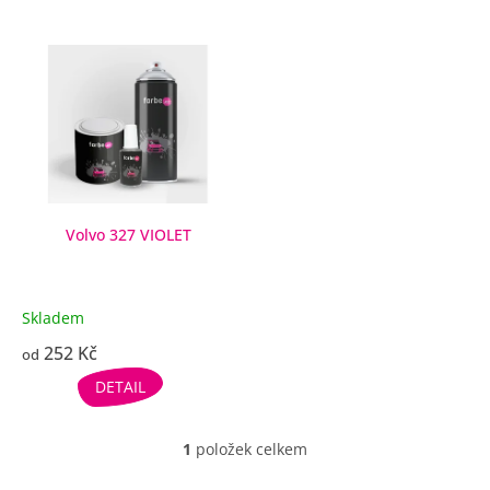
V
ý
p
i
s
p
r
o
d
Volvo 327 VIOLET
u
k
t
Skladem
ů
252 Kč
od
DETAIL
1
položek celkem
O
v